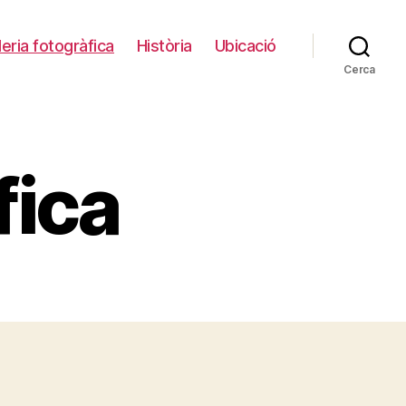
leria fotogràfica
Història
Ubicació
Cerca
fica