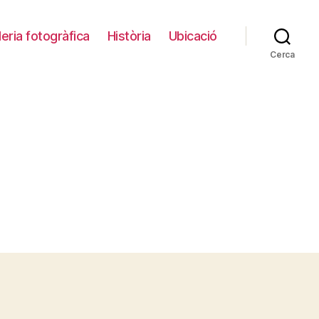
leria fotogràfica
Història
Ubicació
Cerca